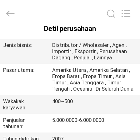
Silk
Road
Enterprise
Management
Services
Co.,LTD..
Detil perusahaan
All
RUMAH
Rights
Reserved.
Jenis bisnis:
Distributor / Wholesaler , Agen ,
PRODUK
Importir , Eksportir , Perusahaan
Dagang , Penjual , Lainnya
Pasar utama:
Amerika Utara , Amerika Selatan ,
VIDEO
Eropa Barat , Eropa Timur , Asia
Timur , Asia Tenggara , Timur
Tengah , Oceania , Di Seluruh Dunia
TENTANG
Wakakak
400~500
KITA
karyawan:
Penjualan
5.000.0000-6.000.0000
WISATA
tahunan:
PABRIK
Tahun didirikan:
2007