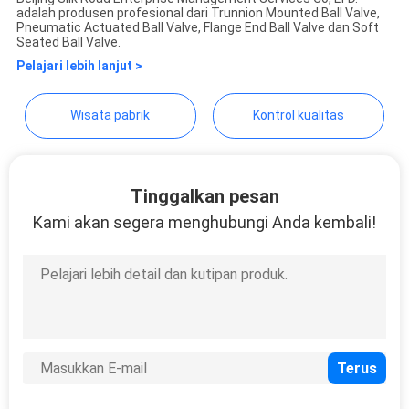
adalah produsen profesional dari Trunnion Mounted Ball Valve,
Beijing Silk Road Enterprise
Pneumatic Actuated Ball Valve, Flange End Ball Valve dan Soft
KEBIJAKAN
Seated Ball Valve.
Management Services
Pelajari lebih lanjut >
PRIVASI
Co.,LTD.
Wisata pabrik
Kontrol kualitas
Tinggalkan pesan
Kami akan segera menghubungi Anda kembali!