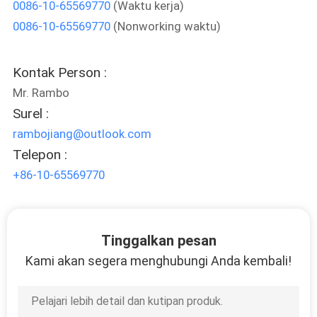
0086-10-65569770
(Waktu kerja)
0086-10-65569770
(Nonworking waktu)
KONTROL
KUALITAS
Kontak Person :
Mr. Rambo
HUBUNGI
Surel :
KAMI
rambojiang@outlook.com
Telepon :
BLOG
+86-10-65569770
QUOTE
REQUEST
Tinggalkan pesan
SUATU
Kami akan segera menghubungi Anda kembali!
SITEMAP