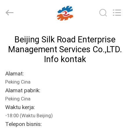
Silk
Road
Enterprise
Management
Services
Co.,LTD..
All
RUMAH
Rights
Reserved.
Beijing Silk Road Enterprise
PRODUK
Management Services Co.,LTD.
Info kontak
VIDEO
Alamat:
Peking Cina
TENTANG
Alamat pabrik:
KITA
Peking Cina
Waktu kerja:
WISATA
-18:00 (Waktu Beijing)
PABRIK
Telepon bisnis: