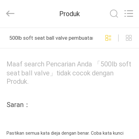
Silk
Road
Enterprise
Produk
Management
Services
Co.,LTD..
All
RUMAH
Rights
Reserved.
500lb soft seat ball valve pembuatan online
PRODUK
Maaf search Pencarian Anda 「500lb soft
VIDEO
seat ball valve」tidak cocok dengan
Produk.
TENTANG
KITA
Saran：
WISATA
PABRIK
Pastikan semua kata dieja dengan benar. Coba kata kunci