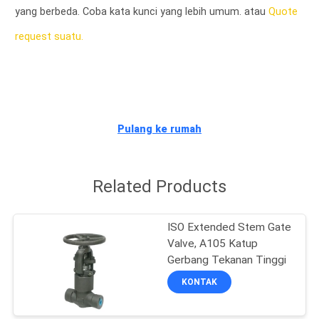
yang berbeda. Coba kata kunci yang lebih umum. atau
Quote
KONTROL
request suatu.
KUALITAS
HUBUNGI
KAMI
Pulang ke rumah
BLOG
Related Products
QUOTE
ISO Extended Stem Gate
REQUEST
Valve, A105 Katup
Gerbang Tekanan Tinggi
SUATU
KONTAK
SITEMAP