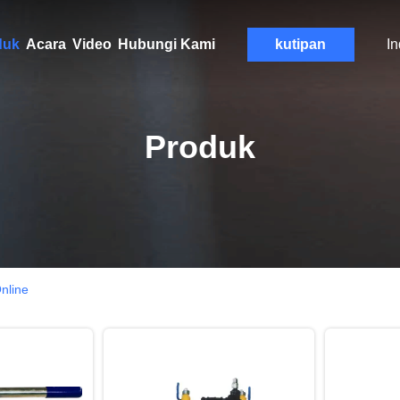
duk
Acara
Video
Hubungi Kami
kutipan
I
Produk
nline