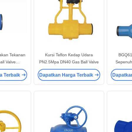
dakan Tekanan
Kursi Teflon Kedap Udara
BGQ61
ll Valve
PN2.5Mpa DN40 Gas Ball Valve
Sepenuhn
a Dilas
U
a Terbaik
Dapatkan Harga Terbaik
Dapatka