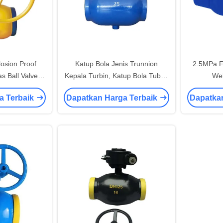
osion Proof
Katup Bola Jenis Trunnion
2.5MPa Fl
s Ball Valve
Kepala Turbin, Katup Bola Tubuh
Wel
GAS
Sepenuhnya dari CE
a Terbaik
Dapatkan Harga Terbaik
Dapatka