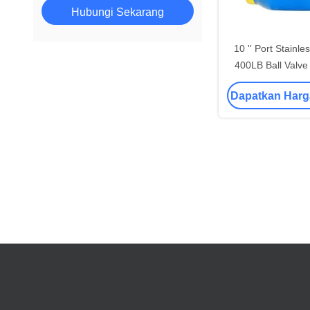
Hubungi Sekarang
10 '' Port Stainle
400LB Ball Valv
Dila
Dapatkan Harg