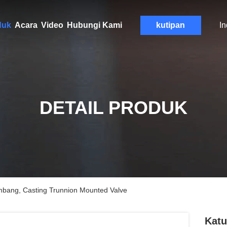
duk
Acara
Video
Hubungi Kami
kutipan
I
DETAIL PRODUK
mbang, Casting Trunnion Mounted Valve
Katu