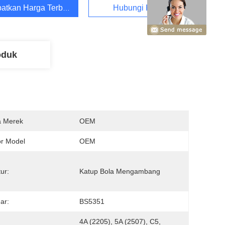
atkan Harga Terbaik
Hubungi Kami
oduk
 Merek
OEM
r Model
OEM
ur:
Katup Bola Mengambang
ar:
BS5351
4A (2205), 5A (2507), C5, 