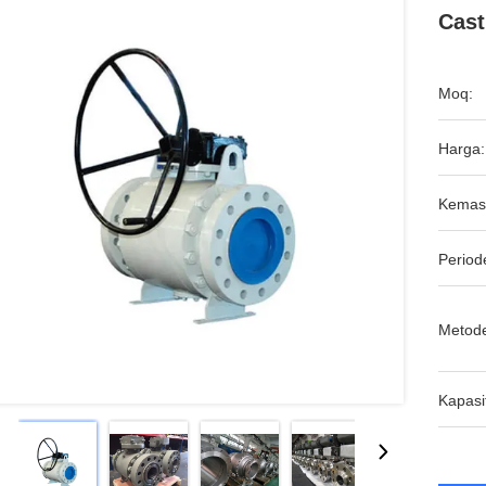
Cast
Moq:
Harga:
Kemas
Period
Metod
Kapasi