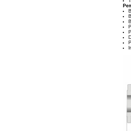
T
Pem
B
B
B
P
P
D
P
I