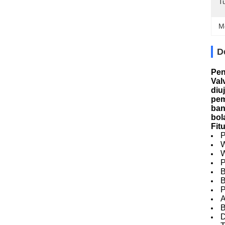
T
M
D
Pen
Val
diu
pem
ban
bol
Fit
P
W
W
P
B
B
P
A
B
D