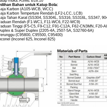
atap muka: ASME B16.10
ilihan Bahan untuk Katup Bola:
aja Karbon (A105-WCB, WCC)
aja Karbon Temperture Rendah (LF2-LCC, LCB)
aja Tahan Karat (SS304, SS304L, SS316, SS316L, SS347, 90
aduan Rendah (F1-WC1, F11-WC6, F22-WC9)
aduan Tinggi (F5-C5, F9-C12, F91-C12A, F62-CN3MN, F20-Al
uplex & Super Duplex (2205-4A, 2507-5A, S32760-6A)
erunggu (C95800, C95500, C95400)
nconel (Inconel 625, Inconel 825)