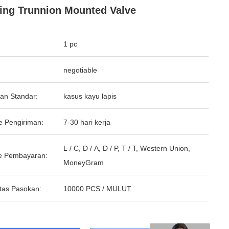
ing Trunnion Mounted Valve
1 pc
negotiable
an Standar:
kasus kayu lapis
e Pengiriman:
7-30 hari kerja
L / C, D / A, D / P, T / T, Western Union,
e Pembayaran:
MoneyGram
tas Pasokan:
10000 PCS / MULUT