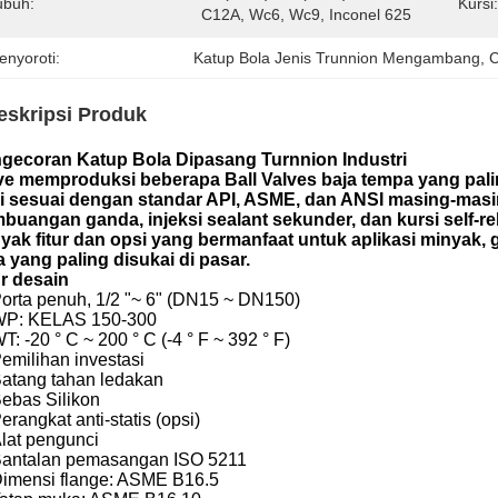
ubuh:
Kursi:
C12A, Wc6, Wc9, Inconel 625
enyoroti:
Katup Bola Jenis Trunnion Mengambang
, 
C
eskripsi Produk
gecoran Katup Bola Dipasang Turnnion Industri
ve memproduksi beberapa Ball Valves baja tempa yang palin
ji sesuai dengan standar API, ASME, dan ANSI masing-masi
buangan ganda, injeksi sealant sekunder, dan kursi self-re
yak fitur dan opsi yang bermanfaat untuk aplikasi minyak, 
a yang paling disukai di pasar.
ur desain
orta penuh, 1/2 "~ 6" (DN15 ~ DN150)
P: KELAS 150-300
T: -20 ° C ~ 200 ° C (-4 ° F ~ 392 ° F)
emilihan investasi
atang tahan ledakan
ebas Silikon
erangkat anti-statis (opsi)
lat pengunci
antalan pemasangan ISO 5211
imensi flange: ASME B16.5