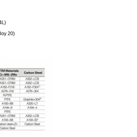
4L)
loy 20)