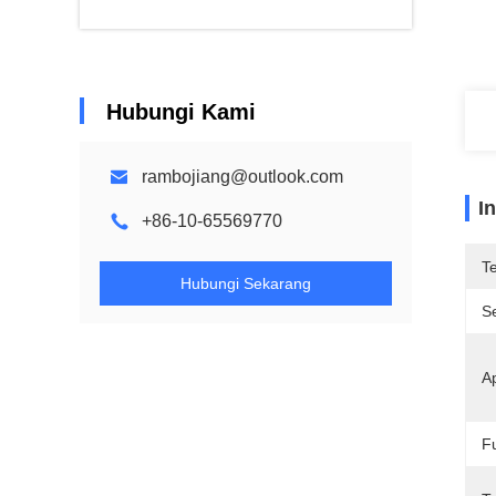
Hubungi Kami
rambojiang@outlook.com
I
+86-10-65569770
T
Hubungi Sekarang
Se
Ap
F