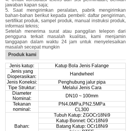
jawaban kapan saja;
5. Saat mengirimkan peralatan, pabrik mengirimkan
bahan-bahan berikut kepada pembeli: daftar pengiriman,
sertifikat produk, sampel produk, manual instruksi produk,
informasi teknis;
Setelah menerima surat atau panggilan telepon dari
pengguna terkait masalah kualitas, kami menjamin
tanggapan dalam waktu 24 jam untuk menyelesaikan
masalah secepat mungkin
Produk kami
Jenis katup:
Katup Bola Jenis Falange
Jenis yang
Handwheel
Dioperasikan:
Jenis Koneksi:
Penghubung jalur pipa
Tipe Struktur:
Melalui Jenis Cara
Diameter
DN10 ~ 100mm
Nominal:
Tekanan
PN4.0MPa,
PN2.5MPa
nominal:
CL300
Tubuh Katup: ZGOCr18Ni9
Katup Bonnet: OCr18Ni9
Bahan:
Batang Katup: OCr18Ni9