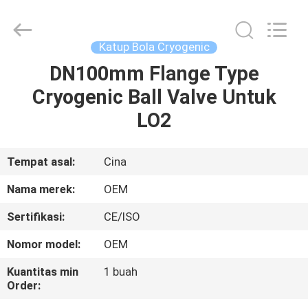
Silk
Road
Enterprise
Management
Services
Katup Bola Cryogenic
Co.,LTD..
All
DN100mm Flange Type
RUMAH
Rights
Reserved.
Cryogenic Ball Valve Untuk
PRODUK
LO2
VIDEO
Tempat asal:
Cina
Nama merek:
OEM
TENTANG
Sertifikasi:
CE/ISO
KITA
Nomor model:
OEM
WISATA
Kuantitas min
1 buah
Order:
PABRIK