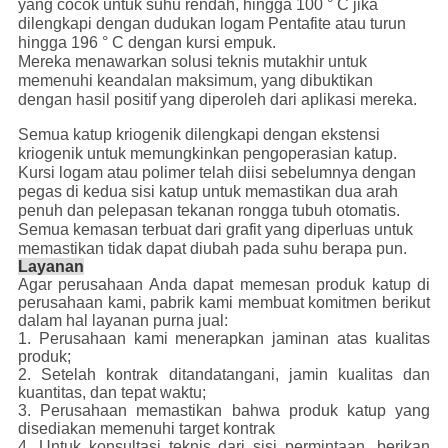
yang cocok untuk suhu rendah, hingga 100 ° C jika
dilengkapi dengan dudukan logam Pentafite atau turun
hingga 196 ° C dengan kursi empuk.
Mereka menawarkan solusi teknis mutakhir untuk
memenuhi keandalan maksimum, yang dibuktikan
dengan hasil positif yang diperoleh dari aplikasi mereka.
Semua katup kriogenik dilengkapi dengan ekstensi
kriogenik untuk memungkinkan pengoperasian katup.
Kursi logam atau polimer telah diisi sebelumnya dengan
pegas di kedua sisi katup untuk memastikan dua arah
penuh dan pelepasan tekanan rongga tubuh otomatis.
Semua kemasan terbuat dari grafit yang diperluas untuk
memastikan tidak dapat diubah pada suhu berapa pun.
Layanan
Agar perusahaan Anda dapat memesan produk katup di
perusahaan kami, pabrik kami membuat komitmen berikut
dalam hal layanan purna jual:
1. Perusahaan kami menerapkan jaminan atas kualitas
produk;
2. Setelah kontrak ditandatangani, jamin kualitas dan
kuantitas, dan tepat waktu;
3. Perusahaan memastikan bahwa produk katup yang
disediakan memenuhi target kontrak
4. Untuk konsultasi teknis dari sisi permintaan, berikan