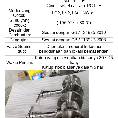
Isian: PTFE
Cincin segel cakram: PCTFE
Media yang
LO2, LN2, LAr, LNG, dll
Cocok:
Suhu yang
(-196 ℃ ~ + 80 ℃)
cocok:
Desain dan
Sesuai dengan GB / T24925-2010
Pembuatan:
Pengujian:
Sesuai dengan GB / T13927-2008
Valve Seumur
Ditentukan menurut frekuensi
Hidup:
penggunaan dan lokasi pemasangan
Katup yang disesuaikan biasanya 30 ~ 45
Waktu Pimpin:
hari;
Katup stok biasanya dalam 5 hari.