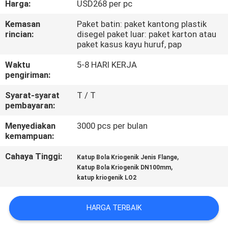
Harga:
USD268 per pc
KONTROL
Kemasan
Paket batin: paket kantong plastik
rincian:
disegel paket luar: paket karton atau
KUALITAS
paket kasus kayu huruf, pap
Waktu
5-8 HARI KERJA
HUBUNGI
pengiriman:
KAMI
Syarat-syarat
T / T
pembayaran:
BLOG
Menyediakan
3000 pcs per bulan
kemampuan:
QUOTE
Cahaya Tinggi:
,
Katup Bola Kriogenik Jenis Flange
,
Katup Bola Kriogenik DN100mm
REQUEST
katup kriogenik LO2
SUATU
HARGA TERBAIK
SITEMAP