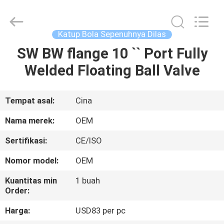
Silk
Road
Enterprise
Management
Services
Katup Bola Sepenuhnya Dilas
Co.,LTD..
All
SW BW flange 10 `` Port Fully
RUMAH
Rights
Reserved.
Welded Floating Ball Valve
PRODUK
Tempat asal:
Cina
VIDEO
Nama merek:
OEM
Sertifikasi:
CE/ISO
TENTANG
Nomor model:
OEM
KITA
Kuantitas min
1 buah
Order:
WISATA
Harga:
USD83 per pc
PABRIK