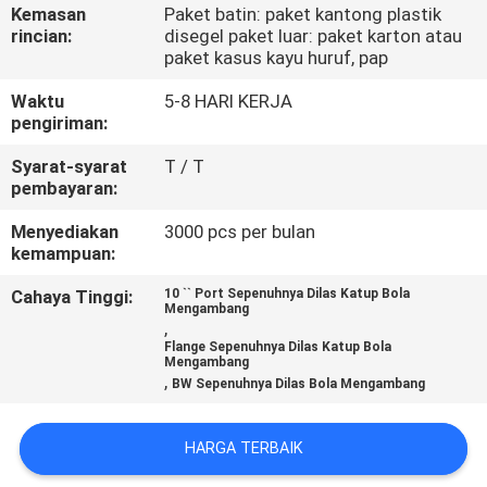
Kemasan
Paket batin: paket kantong plastik
rincian:
disegel paket luar: paket karton atau
KONTROL
paket kasus kayu huruf, pap
KUALITAS
Waktu
5-8 HARI KERJA
pengiriman:
HUBUNGI
Syarat-syarat
T / T
KAMI
pembayaran:
Menyediakan
3000 pcs per bulan
kemampuan:
BLOG
Cahaya Tinggi:
10 `` Port Sepenuhnya Dilas Katup Bola
Mengambang
QUOTE
,
Flange Sepenuhnya Dilas Katup Bola
REQUEST
Mengambang
,
BW Sepenuhnya Dilas Bola Mengambang
SUATU
HARGA TERBAIK
SITEMAP