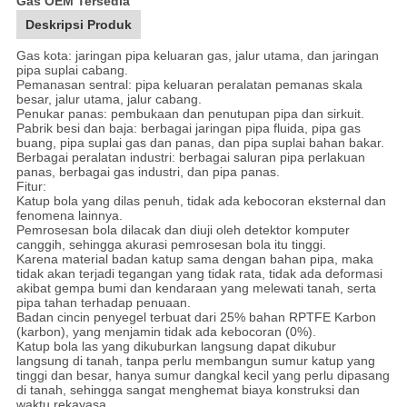
Gas OEM Tersedia
Deskripsi Produk
Gas kota: jaringan pipa keluaran gas, jalur utama, dan jaringan
pipa suplai cabang.
Pemanasan sentral: pipa keluaran peralatan pemanas skala
besar, jalur utama, jalur cabang.
Penukar panas: pembukaan dan penutupan pipa dan sirkuit.
Pabrik besi dan baja: berbagai jaringan pipa fluida, pipa gas
buang, pipa suplai gas dan panas, dan pipa suplai bahan bakar.
Berbagai peralatan industri: berbagai saluran pipa perlakuan
panas, berbagai gas industri, dan pipa panas.
Fitur:
Katup bola yang dilas penuh, tidak ada kebocoran eksternal dan
fenomena lainnya.
Pemrosesan bola dilacak dan diuji oleh detektor komputer
canggih, sehingga akurasi pemrosesan bola itu tinggi.
Karena material badan katup sama dengan bahan pipa, maka
tidak akan terjadi tegangan yang tidak rata, tidak ada deformasi
akibat gempa bumi dan kendaraan yang melewati tanah, serta
pipa tahan terhadap penuaan.
Badan cincin penyegel terbuat dari 25% bahan RPTFE Karbon
(karbon), yang menjamin tidak ada kebocoran (0%).
Katup bola las yang dikuburkan langsung dapat dikubur
langsung di tanah, tanpa perlu membangun sumur katup yang
tinggi dan besar, hanya sumur dangkal kecil yang perlu dipasang
di tanah, sehingga sangat menghemat biaya konstruksi dan
waktu rekayasa.