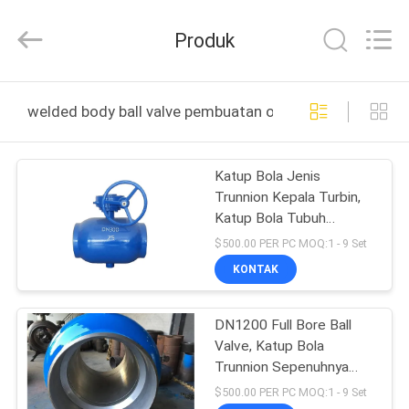
Silk
Road
Enterprise
Produk
Management
Services
Co.,LTD..
All
RUMAH
Rights
Reserved.
welded body ball valve pembuatan online
PRODUK
Katup Bola Jenis
Trunnion Kepala Turbin,
VIDEO
Katup Bola Tubuh
Sepenuhnya dari CE
$500.00 PER PC MOQ:1 - 9 Set
TENTANG
KONTAK
KITA
DN1200 Full Bore Ball
Valve, Katup Bola
WISATA
Trunnion Sepenuhnya
PABRIK
Dilas Untuk Gas
$500.00 PER PC MOQ:1 - 9 Set