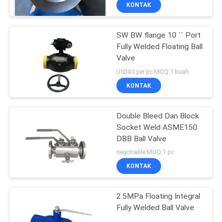
KONTAK
KONTROL
SW BW flange 10 `` Port
KUALITAS
Fully Welded Floating Ball
Valve
HUBUNGI
USD83 per pc MOQ:1 buah
KAMI
KONTAK
BLOG
Double Bleed Dan Block
Socket Weld ASME150
DBB Ball Valve
QUOTE
negotiable MOQ:1 pc
REQUEST
KONTAK
SUATU
2.5MPa Floating Integral
Fully Welded Ball Valve
SITEMAP