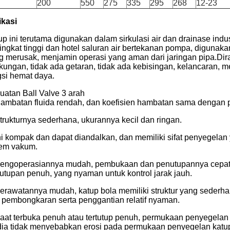
200
550
275
335
295
268
12-23
ikasi
up ini terutama digunakan dalam sirkulasi air dan drainase ind
tingkat tinggi dan hotel saluran air bertekanan pompa, digunak
g merusak, menjamin operasi yang aman dari jaringan pipa.Di
gkungan, tidak ada getaran, tidak ada kebisingan, kelancaran, 
gsi hemat daya.
uatan Ball Valve 3 arah
Hambatan fluida rendah, dan koefisien hambatan sama dengan 
Strukturnya sederhana, ukurannya kecil dan ringan.
Ini kompak dan dapat diandalkan, dan memiliki sifat penyegelan
tem vakum.
Pengoperasiannya mudah, pembukaan dan penutupannya cepat, 
utupan penuh, yang nyaman untuk kontrol jarak jauh.
Perawatannya mudah, katup bola memiliki struktur yang sederh
 pembongkaran serta penggantian relatif nyaman.
Saat terbuka penuh atau tertutup penuh, permukaan penyegelan 
ia tidak menyebabkan erosi pada permukaan penyegelan katu