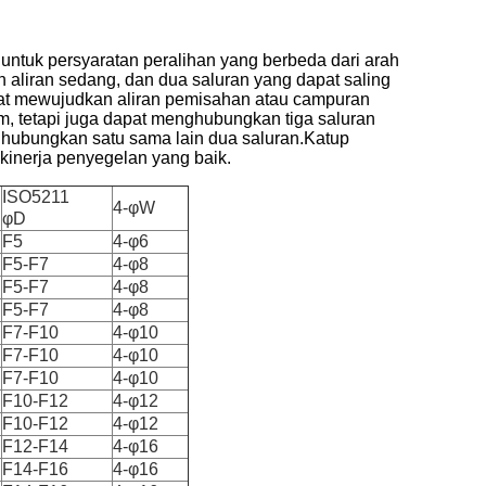
 untuk persyaratan peralihan yang berbeda dari arah
aliran sedang, dan dua saluran yang dapat saling
at mewujudkan aliran pemisahan atau campuran
m, tetapi juga dapat menghubungkan tiga saluran
ghubungkan satu sama lain dua saluran.Katup
 kinerja penyegelan yang baik.
ISO5211
4-φW
φD
F5
4-φ6
F5-F7
4-φ8
F5-F7
4-φ8
F5-F7
4-φ8
F7-F10
4-φ10
F7-F10
4-φ10
F7-F10
4-φ10
F10-F12
4-φ12
F10-F12
4-φ12
F12-F14
4-φ16
F14-F16
4-φ16