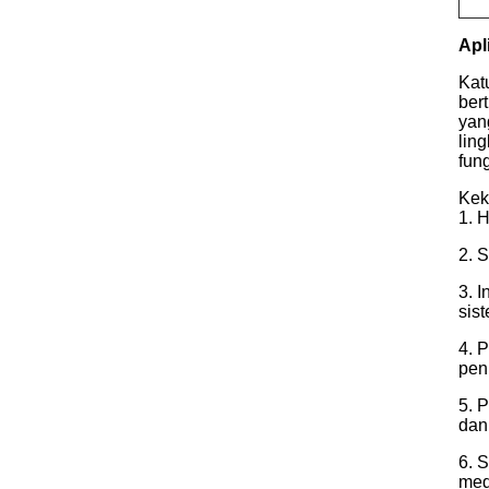
Apl
Kat
ber
yan
lin
fun
Kek
1. 
2. 
3. 
sis
4. 
pen
5. 
dan
6. 
med