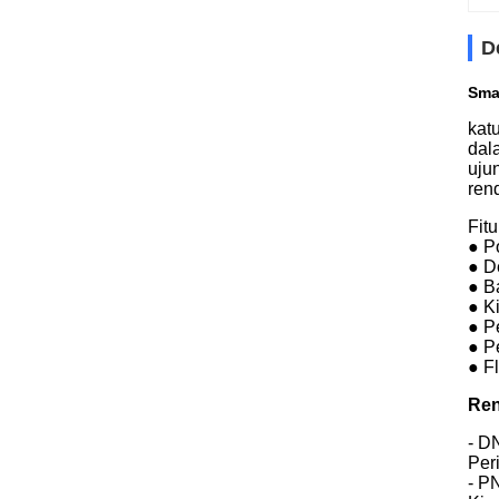
D
Sma
kat
dal
uju
ren
Fit
● P
● D
● B
● Ki
● Pe
● P
● F
Ren
- D
Per
- P