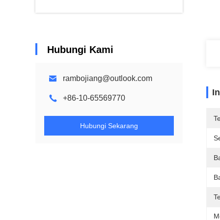
Hubungi Kami
rambojiang@outlook.com
I
+86-10-65569770
T
Hubungi Sekarang
Se
B
B
T
M