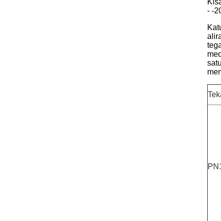
Kis
- -2
Kat
ali
teg
med
sat
mem
Tek
PN