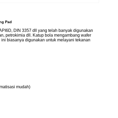
ing Pad
API6D, DIN 3357 dll yang telah banyak digunakan
n, petrokimia dll. Katup bola mengambang wafer
p ini biasanya digunakan untuk melayani tekanan
matisasi mudah)