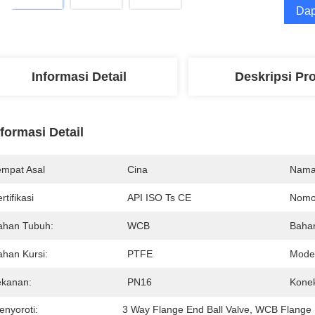
Dap
Informasi Detail
Deskripsi Pr
nformasi Detail
empat Asal
Cina
Nama
rtifikasi
API ISO Ts CE
Nomo
ahan Tubuh:
WCB
Bahan
ahan Kursi:
PTFE
Model
ekanan:
PN16
Konek
enyoroti:
3 Way Flange End Ball Valve
, 
WCB Flange E