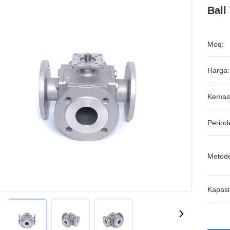
Ball
Moq:
Harga:
Kemas
Period
Metod
Kapasi