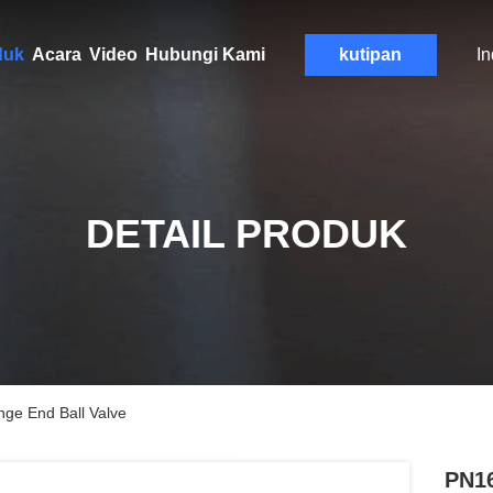
duk
Acara
Video
Hubungi Kami
kutipan
I
DETAIL PRODUK
ge End Ball Valve
PN16