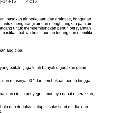
F14-F16
4-φ16
ustri, pasokan air perkotaan dan drainase, bangunan
an untuk mengurangi air dan menghilangkan palu air
rancang untuk memperhitungkan penuh persyaratan
memastikan bahwa hotel, hunian tenang dan memiliki
panjang pipa.
 yang baik.Ini juga telah banyak digunakan dalam
dan rotasinya 90 ° dari pembukaan penuh hingga
ana, dan cincin penyegel umumnya dapat digerakkan,
bola dan dudukan katup diisolasi dari media, dan
p.