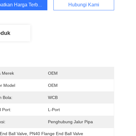
atkan Harga Terbaik
Hubungi Kami
oduk
 Merek
OEM
r Model
OEM
 Bola:
WCB
 Port:
L-Port
si:
Penghubung Jalur Pipa
nd Ball Valve
, 
PN40 Flange End Ball Valve