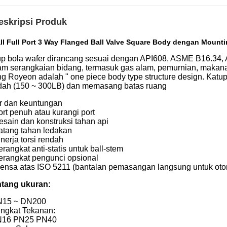
eskripsi Produk
ll Full Port 3 Way Flanged Ball Valve Square Body dengan Mount
up bola wafer dirancang sesuai dengan API608, ASME B16.34, 
am serangkaian bidang, termasuk gas alam, pemurnian, makana
ng Royeon adalah " one piece body type structure design. Katu
dah (150 ~ 300LB) dan memasang batas ruang
ur dan keuntungan
ort penuh atau kurangi port
esain dan konstruksi tahan api
atang tahan ledakan
nerja torsi rendah
rangkat anti-statis untuk ball-stem
erangkat pengunci opsional
lensa atas ISO 5211 (bantalan pemasangan langsung untuk oto
tang ukuran:
N15 ~ DN200
ingkat Tekanan:
N16 PN25 PN40