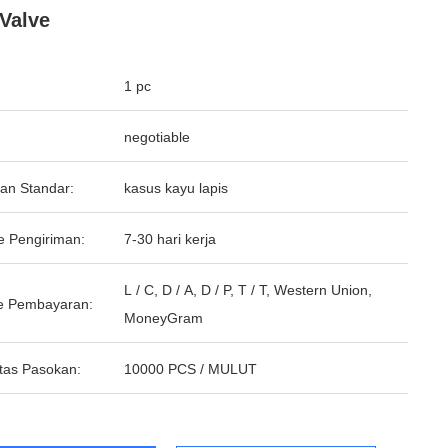
 Valve
1 pc
negotiable
an Standar:
kasus kayu lapis
e Pengiriman:
7-30 hari kerja
L / C, D / A, D / P, T / T, Western Union,
e Pembayaran:
MoneyGram
tas Pasokan:
10000 PCS / MULUT