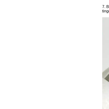
7. 
ting