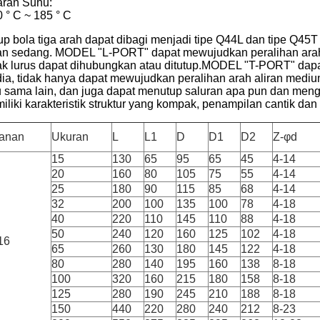
aran Suhu:
0 ° C ~ 185 ° C
up bola tiga arah dapat dibagi menjadi tipe Q44L dan tipe Q45T
ran sedang. MODEL "L-PORT" dapat mewujudkan peralihan arah 
ak lurus dapat dihubungkan atau ditutup.MODEL "T-PORT" dap
ia, tidak hanya dapat mewujudkan peralihan arah aliran mediu
u sama lain, dan juga dapat menutup saluran apa pun dan men
iliki karakteristik struktur yang kompak, penampilan cantik dan
anan
Ukuran
L
L1
D
D1
D2
Z-φd
15
130
65
95
65
45
4-14
20
160
80
105
75
55
4-14
25
180
90
115
85
68
4-14
32
200
100
135
100
78
4-18
40
220
110
145
110
88
4-18
50
240
120
160
125
102
4-18
16
65
260
130
180
145
122
4-18
80
280
140
195
160
138
8-18
100
320
160
215
180
158
8-18
125
280
190
245
210
188
8-18
150
440
220
280
240
212
8-23