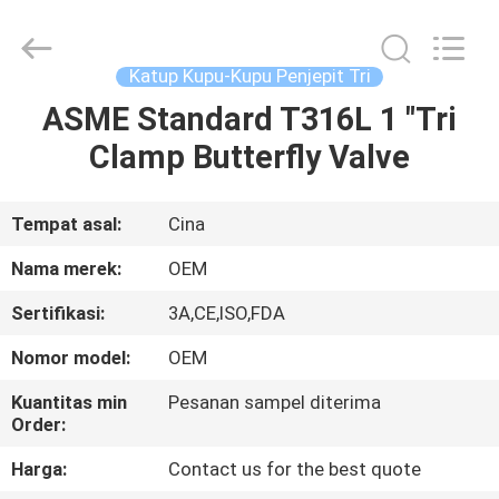
Silk
Road
Enterprise
Management
Services
Katup Kupu-Kupu Penjepit Tri
Co.,LTD..
All
ASME Standard T316L 1 "Tri
RUMAH
Rights
Reserved.
Clamp Butterfly Valve
PRODUK
Tempat asal:
Cina
VIDEO
Nama merek:
OEM
Sertifikasi:
3A,CE,ISO,FDA
TENTANG
Nomor model:
OEM
KITA
Kuantitas min
Pesanan sampel diterima
Order:
WISATA
Harga:
Contact us for the best quote
PABRIK