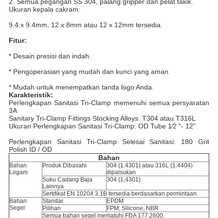
2. Semua pegangan SS 304, palang gripper dan pelat takik.
Ukuran kepala cakram:
9.4 x 9.4mm, 12 x 8mm atau 12 x 12mm tersedia.
Fitur:
* Desain presisi dan indah.
* Pengoperasian yang mudah dan kunci yang aman.
* Mudah untuk menempatkan tanda logo Anda.
Karakteristik:
Perlengkapan Sanitasi Tri-Clamp memenuhi semua persyaratan
3A
Sanitary Tri-Clamp Fittings Stocking Alloys: T304 atau T316L
Ukuran Perlengkapan Sanitasi Tri-Clamp: OD Tube 1⁄2 "- 12"
Perlengkapan Sanitasi Tri-Clamp Selesai Sanitasi: 180 Grit
Polish ID / OD
Bahan
Bahan
Produk Dibasahi
304 (1.4301) atau 316L (1.4404)
Logam
dipalsukan
Suku Cadang Baja
304 (1,4301)
Lainnya
Sertifikat EN 10204 3.1B tersedia berdasarkan permintaan.
Bahan
Standar
EPDM
Segel
Pilihan
FPM, Silicone, NBR
Semua bahan segel mematuhi FDA 177.2600.