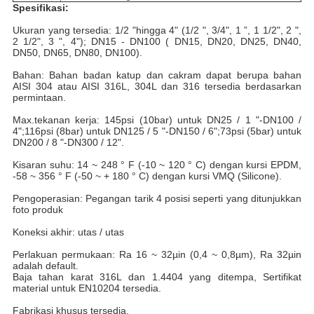
Spesifikasi:
Ukuran yang tersedia: 1/2 "hingga 4" (1/2 ", 3/4", 1 ”, 1 1/2", 2 ",
2 1/2", 3 ", 4"); DN15 - DN100 ( DN15, DN20, DN25, DN40,
DN50, DN65, DN80, DN100).
Bahan: Bahan badan katup dan cakram dapat berupa bahan
AISI 304 atau AISI 316L, 304L dan 316 tersedia berdasarkan
permintaan.
Max.tekanan kerja: 145psi (10bar) untuk DN25 / 1 "-DN100 /
4";116psi (8bar) untuk DN125 / 5 "-DN150 / 6";73psi (5bar) untuk
DN200 / 8 "-DN300 / 12".
Kisaran suhu: 14 ~ 248 ° F (-10 ~ 120 ° C) dengan kursi EPDM,
-58 ~ 356 ° F (-50 ~ + 180 ° C) dengan kursi VMQ (Silicone).
Pengoperasian: Pegangan tarik 4 posisi seperti yang ditunjukkan
foto produk
Koneksi akhir: utas / utas
Perlakuan permukaan: Ra 16 ~ 32µin (0,4 ~ 0,8µm), Ra 32µin
adalah default.
Baja tahan karat 316L dan 1.4404 yang ditempa, Sertifikat
material untuk EN10204 tersedia.
Fabrikasi khusus tersedia.