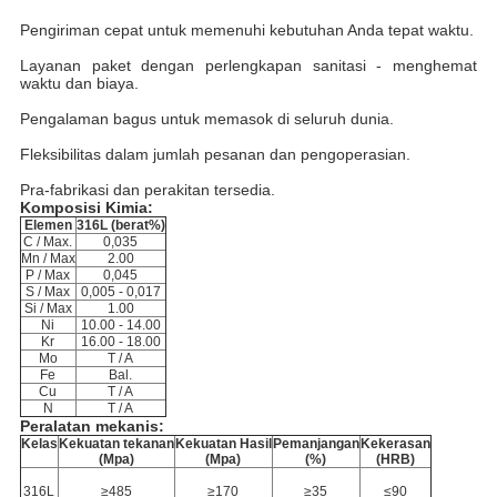
Pengiriman cepat untuk memenuhi kebutuhan Anda tepat waktu.
Layanan paket dengan perlengkapan sanitasi - menghemat
waktu dan biaya.
Pengalaman bagus untuk memasok di seluruh dunia.
Fleksibilitas dalam jumlah pesanan dan pengoperasian.
Pra-fabrikasi dan perakitan tersedia.
Komposisi Kimia:
Elemen
316L (berat%)
C / Max.
0,035
Mn / Max
2.00
P / Max
0,045
S / Max
0,005 - 0,017
Si / Max
1.00
Ni
10.00 - 14.00
Kr
16.00 - 18.00
Mo
T / A
Fe
Bal.
Cu
T / A
N
T / A
Peralatan mekanis:
Kelas
Kekuatan tekanan
Kekuatan Hasil
Pemanjangan
Kekerasan
(Mpa)
(Mpa)
(%)
(HRB)
316L
≥485
≥170
≥35
≤90