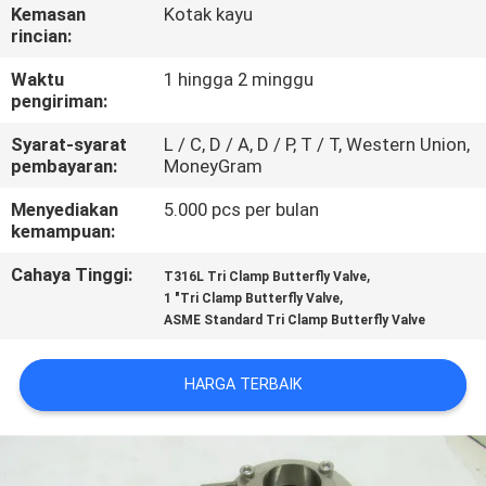
Kemasan
Kotak kayu
rincian:
KONTROL
KUALITAS
Waktu
1 hingga 2 minggu
pengiriman:
Syarat-syarat
L / C, D / A, D / P, T / T, Western Union,
HUBUNGI
pembayaran:
MoneyGram
KAMI
Menyediakan
5.000 pcs per bulan
kemampuan:
BLOG
Cahaya Tinggi:
,
T316L Tri Clamp Butterfly Valve
,
1 "Tri Clamp Butterfly Valve
ASME Standard Tri Clamp Butterfly Valve
QUOTE
REQUEST
HARGA TERBAIK
SUATU
SITEMAP