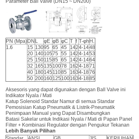
Parameter Ball Valve (DN15 ~ DN200)
PN (Mpa)
DN
L
φE
φB
φC
T
f
T-φh
H.
1.6
15
130
95
65
45
14
2
4-14
48
20
140
105
75
55
14
2
4-14
53
25
150
115
85
65
14
2
4-14
64
32
165
135
100
78
16
2
4-18
71
40
180
145
110
85
16
3
4-18
76
50
200
160
125
100
16
3
4-18
85
Aksesoris yang dapat digunakan dengan Ball Valve ini
Indikator Nyala / Mati
Katup Solenoid Standar Namur di semua Standar
Pemosisian Katup Pneumatik & Listrik-Pneumatik
Penimpaan Manual yang Dapat Disambungkan
Batasi Sakelar untuk Indikasi Nyala / Mati di Papan Panel
Filter + Kombinasi Regulator dengan Pengukur Tekanan
Lebih Banyak Pilihan
Standar
ANSI
GB
JIS
KERIUHAN