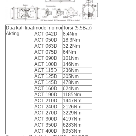
Dua kali lipat
model nomor
Torsi (5.5Bar)
Akting
ACT 042D
8.4Nm
ACT 050D
18,3Nm
ACT 063D
32.2Nm
ACT 075D
64Nm
ACT 090D
101Nm
ACT 100D
146Nm
ACT 115D
236Nm
ACT 125D
305Nm
ACT 145D
478Nm
ACT 160D
624Nm
ACT 190D
1185Nm
ACT 210D
1447Nm
ACT 240D
2126Nm
ACT 270D
3229Nm
ACT 300D
4197Nm
ACT 350D
6283Nm
ACT 400D
8953Nm