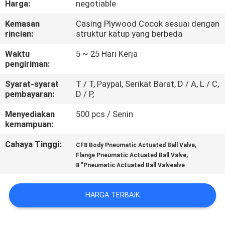
Harga:
negotiable
KONTROL
Kemasan
Casing Plywood Cocok sesuai dengan
rincian:
struktur katup yang berbeda
KUALITAS
Waktu
5 ~ 25 Hari Kerja
pengiriman:
HUBUNGI
Syarat-syarat
T / T, Paypal, Serikat Barat, D / A, L / C,
KAMI
pembayaran:
D / P,
Menyediakan
500 pcs / Senin
BLOG
kemampuan:
Cahaya Tinggi:
,
CF8 Body Pneumatic Actuated Ball Valve
QUOTE
,
Flange Pneumatic Actuated Ball Valve
8 "Pneumatic Actuated Ball Valvealve
REQUEST
SUATU
HARGA TERBAIK
SITEMAP