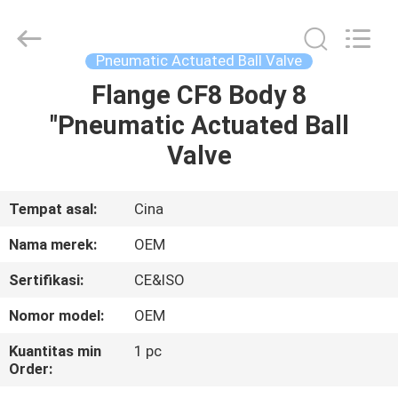
Silk
Road
Enterprise
Management
Services
Pneumatic Actuated Ball Valve
Co.,LTD..
All
Flange CF8 Body 8
RUMAH
Rights
Reserved.
"Pneumatic Actuated Ball
PRODUK
Valve
VIDEO
Tempat asal:
Cina
Nama merek:
OEM
TENTANG
Sertifikasi:
CE&ISO
KITA
Nomor model:
OEM
WISATA
Kuantitas min
1 pc
Order:
PABRIK