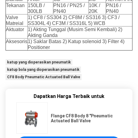
Tekanan
150LB /
PN16 / PN25 /
10K /
PN16 /
300LB
PN40
20K
PN40
Valve
1) CF8 / SS304 2) CF8M / SS316 3) CF3 /
Matreial
SS304L 4) CF3M / SS316L 5) WCB
Aktuator
1) Akting Tunggal (Musim Semi Kembali) 2)
Akting Ganda
Aksesoris
1) Saklar Batas 2) Katup solenoid 3) Filter 4)
Positioner
katup yang dioperasikan pneumatik
katup bola yang dioperasikan pneumatik
CF8 Body Pneumatic Actuated Ball Valve
Dapatkan Harga Terbaik untuk
Flange CF8 Body 8 "Pneumatic
Actuated Ball Valve